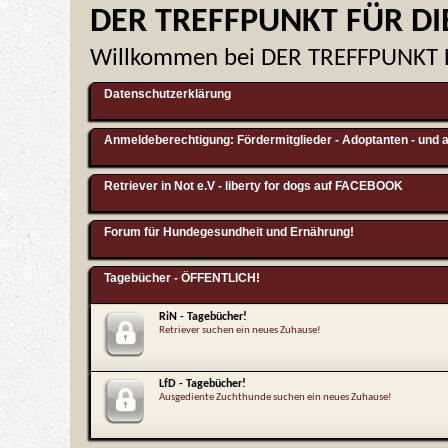
DER TREFFPUNKT FÜR DI
Willkommen bei DER TREFFPUNKT 
Datenschutzerklärung
Anmeldeberechtigung: Fördermitglieder - Adoptanten - und a
Retriever in Not e.V - liberty for dogs auf FACEBOOK
Forum für Hundegesundheit und Ernährung!
Tagebücher - ÖFFENTLICH!
RiN - Tagebücher!
Retriever suchen ein neues Zuhause!
LfD - Tagebücher!
Ausgediente Zuchthunde suchen ein neues Zuhause!