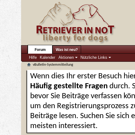
Forum
Was ist neu?
Hilfe
Kalender
Aktionen
Nützliche Links
vBulletin-Systemmitteilung
Wenn dies Ihr erster Besuch hier 
Häufig gestellte Fragen
durch. 
bevor Sie Beiträge verfassen kön
um den Registrierungsprozess zu
Beiträge lesen. Suchen Sie sich
meisten interessiert.