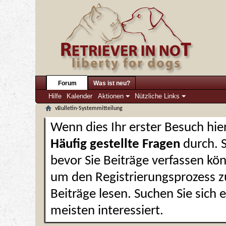
Forum
Was ist neu?
Hilfe
Kalender
Aktionen
Nützliche Links
vBulletin-Systemmitteilung
Wenn dies Ihr erster Besuch hier 
Häufig gestellte Fragen
durch. 
bevor Sie Beiträge verfassen kön
um den Registrierungsprozess zu
Beiträge lesen. Suchen Sie sich
meisten interessiert.